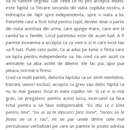
sa iti flateze orgoliul. Dar ceea ce nu pot accepta adultii,
este faptul ca fiecare secunda din viata copilului nostru, il
indreapta de fapt spre independenta, spre o viata a lui.
Parintele care a fost totul pentru copil, devine doar o parte
din viata acestuia din urma, care ajunge mare, care are la
randul lui o familie. Locul parintelui este de acum luat. A fi
parinte inseamna a accepta ca va veni o zi in care locul tau
va fi luat. Putin cate putin. Ca ai adus pe lume o fiinta care
va lupta pentru independenta sa. Nu cred ca am auzit ca
animalele sa aiba astfel de dileme. Ele fac pui, apoi puii
pleaca, normal si firesc.
Cred ca multi parinti, datorita faptului ca se simti neintelesi,
batrani, uneori exclusi, accepta cu greu sau deloc faptul ca
nu isi mai gasesc locul in viata copiilor lor. Si ce e si mai
grav, se pregatesc pentru acest lucru, incercand sa faca
totul pentru a se face indispensabili. “
Eu stiu ce e bine
pentru tine
”, “
nu ai sa te descurci fara mine
”, “
incerc sa te
feresc de ce e rau
”, mi se par unele dintre cele mai
periculoase verbalizari pe care un parinte le poate adresa