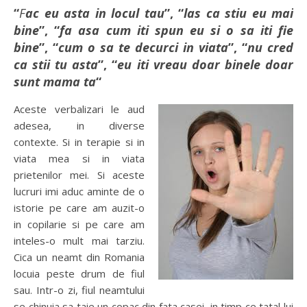
“
Fac eu asta in locul tau
”, “
las ca stiu eu mai
bine
”, “
fa asa cum iti spun eu si o sa iti fie
bine
”, “
cum o sa te decurci in viata
”, “
nu cred
ca stii tu asta
”, “
eu iti vreau doar binele doar
sunt mama ta
“
Aceste verbalizari le aud
adesea, in diverse
contexte. Si in terapie si in
viata mea si in viata
prietenilor mei. Si aceste
lucruri imi aduc aminte de o
istorie pe care am auzit-o
in copilarie si pe care am
inteles-o mult mai tarziu.
Cica un neamt din Romania
locuia peste drum de fiul
sau. Intr-o zi, fiul neamtului
se chinuia sa taie un copac din fata casei, in timp ce tatal lui