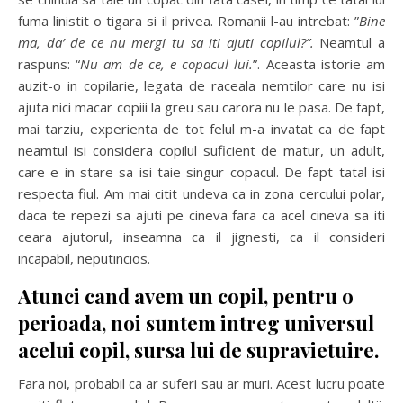
fuma linistit o tigara si il privea. Romanii l-au intrebat: ”
Bine
ma, da’ de ce nu mergi tu sa iti ajuti copilul?”.
Neamtul a
raspuns: “
Nu am de ce, e copacul lui.
”. Aceasta istorie am
auzit-o in copilarie, legata de raceala nemtilor care nu isi
ajuta nici macar copiii la greu sau carora nu le pasa. De fapt,
mai tarziu, experienta de tot felul m-a invatat ca de fapt
neamtul isi considera copilul suficient de matur, un adult,
care e in stare sa isi taie singur copacul. De fapt tatal isi
respecta fiul. Am mai citit undeva ca in zona cercului polar,
daca te repezi sa ajuti pe cineva fara ca acel cineva sa iti
ceara ajutorul, inseamna ca il jignesti, ca il consideri
incapabil, neputincios.
Atunci cand avem un copil, pentru o
perioada, noi suntem intreg universul
acelui copil, sursa lui de supravietuire.
Fara noi, probabil ca ar suferi sau ar muri. Acest lucru poate