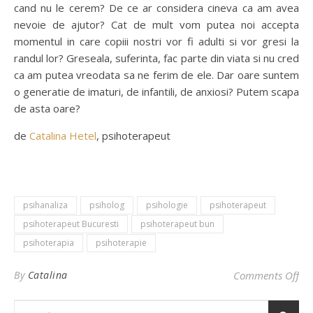
cand nu le cerem? De ce ar considera cineva ca am avea
nevoie de ajutor? Cat de mult vom putea noi accepta
momentul in care copiii nostri vor fi adulti si vor gresi la
randul lor? Greseala, suferinta, fac parte din viata si nu cred
ca am putea vreodata sa ne ferim de ele. Dar oare suntem
o generatie de imaturi, de infantili, de anxiosi? Putem scapa
de asta oare?
de
Catalina Hetel
, psihoterapeut
psihanaliza
psiholog
psihologie
psihoterapeut
psihoterapeut Bucuresti
psihoterapeut bun
psihoterapia
psihoterapie
By
Catalina
Comments Off
on