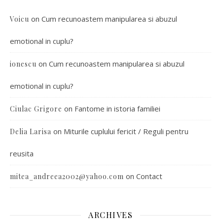
on
Cum recunoastem manipularea si abuzul
Voicu
emotional in cuplu?
on
Cum recunoastem manipularea si abuzul
ionescu
emotional in cuplu?
on
Fantome in istoria familiei
Ciulac Grigore
on
Miturile cuplului fericit / Reguli pentru
Delia Larisa
reusita
on
Contact
mitea_andreea2002@yahoo.com
ARCHIVES