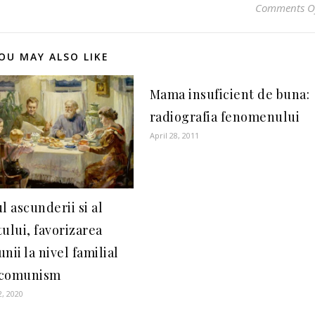
Comments O
OU MAY ALSO LIKE
Mama insuficient de buna:
radiografia fenomenului
April 28, 2011
l ascunderii si al
ului, favorizarea
nii la nivel familial
 comunism
2, 2020