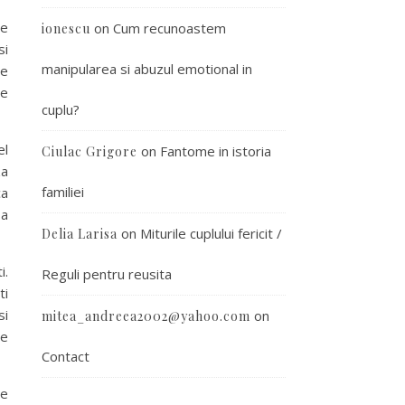
me
on
Cum recunoastem
ionescu
si
manipularea si abuzul emotional in
re
le
cuplu?
el
on
Fantome in istoria
Ciulac Grigore
za
familiei
ca
sa
on
Miturile cuplului fericit /
Delia Larisa
i.
Reguli pentru reusita
ti
si
on
mitea_andreea2002@yahoo.com
ce
Contact
ne