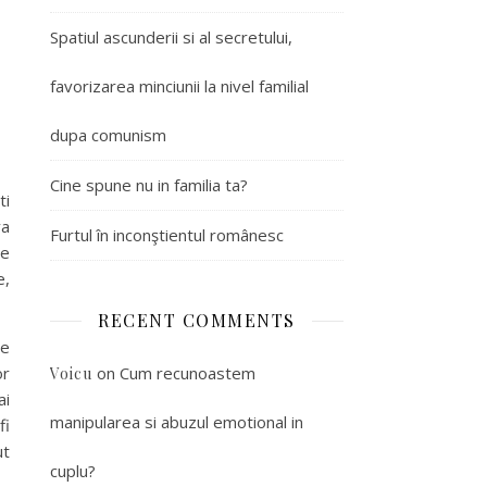
Spatiul ascunderii si al secretului,
favorizarea minciunii la nivel familial
dupa comunism
Cine spune nu in familia ta?
ti
va
Furtul în inconştientul românesc
re
e,
RECENT COMMENTS
re
or
on
Cum recunoastem
Voicu
ai
manipularea si abuzul emotional in
fi
ut
cuplu?