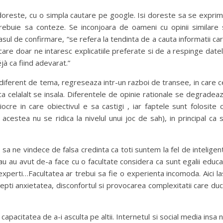
 doreste, cu o simpla cautare pe google. Isi doreste sa se expri
i trebuie sa conteze. Se inconjoara de oameni cu opinii similare 
asul de confirmare, “se refera la tendinta de a cauta informatii ca
care doar ne intaresc explicatiile preferate si de a respinge date
jà ca fiind adevarat.”
diferent de tema, regreseaza intr-un razboi de transee, in care c
 celalalt se insala. Diferentele de opinie rationale se degradea
cre in care obiectivul e sa castigi , iar faptele sunt folosite 
acestea nu se ridica la nivelul unui joc de sah), in principal ca 
sa ne vindece de falsa credinta ca toti suntem la fel de inteligent
au au avut de-a face cu o facultate considera ca sunt egalii educa
i experti…Facultatea ar trebui sa fie o experienta incomoda. Aici la
cepti anxietatea, disconfortul si provocarea complexitatii care du
apacitatea de a-i asculta pe altii. Internetul si social media insa 