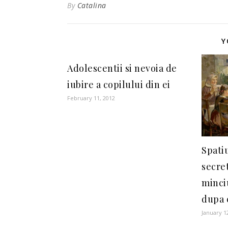
By
Catalina
Y
Adolescentii si nevoia de
iubire a copilului din ei
February 11, 2012
Spatiu
secret
minciu
dupa
January 1