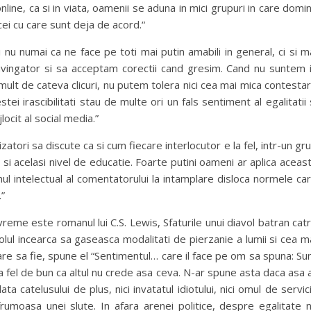
online, ca si in viata, oamenii se aduna in mici grupuri in care domi
cei cu care sunt deja de acord.“
 nu numai ca ne face pe toti mai putin amabili in general, ci si m
vingator si sa acceptam corectii cand gresim. Cand nu suntem 
ult de cateva clicuri, nu putem tolera nici cea mai mica contesta
tei irascibilitati stau de multe ori un fals sentiment al egalitatii 
locit al social media.”
zatori sa discute ca si cum fiecare interlocutor e la fel, intr-un gr
c si acelasi nivel de educatie. Foarte putini oameni ar aplica aceas
mul intelectual al comentatorului la intamplare disloca normele ca
.”
 vreme este romanul lui C.S. Lewis, Sfaturile unui diavol batran cat
avolul incearca sa gaseasca modalitati de pierzanie a lumii si cea m
are sa fie, spune el “Sentimentul… care il face pe om sa spuna: Su
a fel de bun ca altul nu crede asa ceva. N-ar spune asta daca asa 
a catelusului de plus, nici invatatul idiotului, nici omul de servic
frumoasa unei slute. In afara arenei politice, despre egalitate 