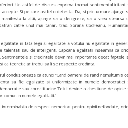
feriori. Un astfel de discurs exprima tocmai sentimental iritant 
 o accepte. Si pe care astfel o detesta. Da, si prin urmare ajunge 
 manifesta la altii, ajunge sa o denigreze, sa o vrea stearsa 
l batran catre unul mai tanar, trad. Sorana Codreanu, Humanita
litate in fata legii si egalitate a votului nu egalitate in gener
 de talentati sau de inteligenti. Capcana egalitatii inseamna ca ori
t. Sentimentele si credintele devin mai importante decat faptele i
 ca teoretic ar trebui sa li se respecte credinta.
rul concluzioneaza ca atunci “Cand oamenii de rand nemultumiti c
tenta sa fie egalizate si uniformizate in numele democratiei 
 democratie sau corectitudine.Totul devine o chestiune de opinie 
r comun in numele egalitatii.”
 interminabila de respect nemeritat pentru opinii nefondate, ori