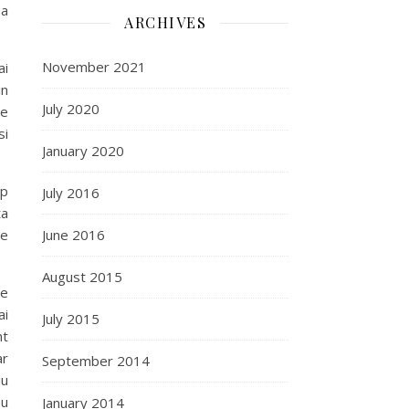
na
ARCHIVES
November 2021
ai
in
July 2020
re
si
January 2020
up
July 2016
ta
re
June 2016
August 2015
re
ai
July 2015
nt
ar
September 2014
iu
nu
January 2014