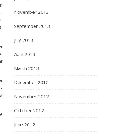
si
November 2013
sa
cu
September 2013
s,
July 2013
al
ce
April 2013
ar
March 2013
er
December 2012
si
si
November 2012
October 2012
ce
June 2012