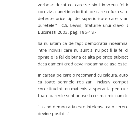
vorbesc decat cei care se simt in vreun fel in
coroziv al unei inferioritati pe care refuza sa
deteste orice tip de superioritate care s-ar
buretele.” C.S. Lewis, Sfaturile unui diavo
Bucuresti 2003, pag. 186-187
Sa nu uitam ca de fapt democratia inseamna ega
intre indivizii care nu sunt si nu pot fi la fel
opinie e la fel de buna ca alta pe orice subiec
daca oamenii cred ceva inseamna ca asa este si
In cartea pe care o recomand cu caldura, auto
ca toate semnele realizarii, inclusiv compe
corectitudinii, nu mai exista speranta pentru
toate parerile sunt aduse la cel mai mic numito
“…cand democratia este inteleasa ca o cerere
devine posibil…”