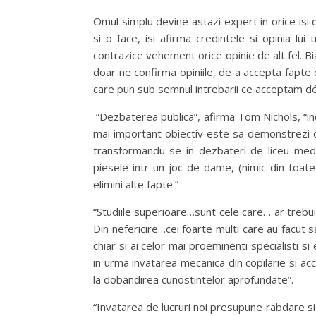
Omul simplu devine astazi expert in orice isi
si o face, isi afirma credintele si opinia lu
contrazice vehement orice opinie de alt fel. Bi
doar ne confirma opiniile, de a accepta fapte 
care pun sub semnul intrebarii ce acceptam dé
“Dezbaterea publica”, afirma Tom Nichols, “in
mai important obiectiv este sa demonstrezi ca
transformandu-se in dezbateri de liceu medio
piesele intr-un joc de dame, (nimic din toate 
elimini alte fapte.”
“Studiile superioare…sunt cele care… ar trebui 
Din nefericire…cei foarte multi care au facut s
chiar si ai celor mai proeminenti specialisti s
in urma invatarea mecanica din copilarie si ac
la dobandirea cunostintelor aprofundate”.
“Invatarea de lucruri noi presupune rabdare si c