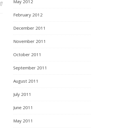
May 2012
ff
on Competenta si google, Sfarsitul competentei
February 2012
December 2011
November 2011
October 2011
September 2011
August 2011
July 2011
June 2011
May 2011