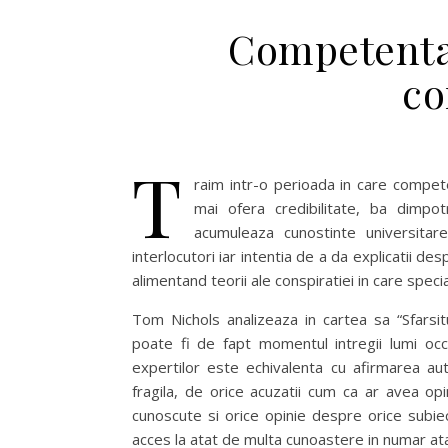
Competenta 
co
T
raim intr-o perioada in care compet
mai ofera credibilitate, ba dimpo
acumuleaza cunostinte universita
interlocutori iar intentia de a da explicatii d
alimentand teorii ale conspiratiei in care specia
Tom Nichols analizeaza in cartea sa “Sfarsi
poate fi de fapt momentul intregii lumi occ
expertilor este echivalenta cu afirmarea au
fragila, de orice acuzatii cum ca ar avea opi
cunoscute si orice opinie despre orice subie
acces la atat de multa cunoastere in numar ata