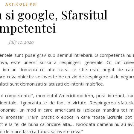
ARTICOLE PSI
si google, Sfarsitul
mpetentei
July 12, 2020
entele sunt puse grav sub semnul intrebarii. O competenta nu i
triva, este uneori sursa a respingerii generale. Cu cat cine
re intr-un domeniu cu atat ceea ce stie este negat de cat
espre ceva obiectiv se loveste de un zid de respingere si de negar
listii sunt demonizati si acuzati de intentii malefice.
tul competentei”, momentul Americii modern, post internet, ca
identale. “Ignoranta…e de fapt o virtute. Respingerea sfaturil
tonomiei, un mod in care americanii isi izoleaza mandria tot m
nii eronate”. Traim practic o epoca in care “toate lucrurile pot 
ct e la fel de buna ca oricare alta…. Niciodata oamenii nu au av
t de mare fara ca totusi sa invete ceva.”