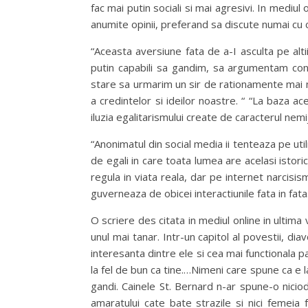
fac mai putin sociali si mai agresivi. In mediul 
anumite opinii, preferand sa discute numai cu 
“Aceasta aversiune fata de a-I asculta pe altii
putin capabili sa gandim, sa argumentam con
stare sa urmarim un sir de rationamente mai m
a credintelor si ideilor noastre. “ “La baza aces
iluzia egalitarismului create de caracterul nemij
“Anonimatul din social media ii tenteaza pe utili
de egali in care toata lumea are acelasi istori
regula in viata reala, dar pe internet narcisis
guverneaza de obicei interactiunile fata in fata
O scriere des citata in mediul online in ultima
unul mai tanar. Intr-un capitol al povestii, di
interesanta dintre ele si cea mai functionala p
la fel de bun ca tine.…Nimeni care spune ca e l
gandi. Cainele St. Bernard n-ar spune-o niciodat
amaratului cate bate strazile si nici femeia 