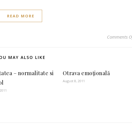
READ MORE
Comments O
OU MAY ALSO LIKE
tatea – normalitate si
Otrava emoţională
August 8, 2011
ol
 2011