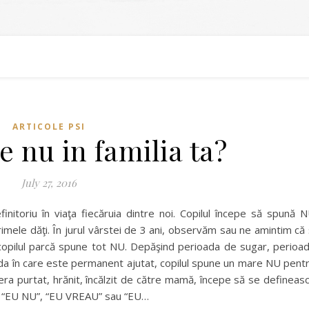
ARTICOLE PSI
 nu in familia ta?
July 27, 2016
initoriu în viaţa fiecăruia dintre noi. Copilul începe să spună 
imele dăţi. În jurul vârstei de 3 ani, observăm sau ne amintim că 
 copilul parcă spune tot NU. Depăşind perioada de sugar, perioa
a în care este permanent ajutat, copilul spune un mare NU pent
era purtat, hrănit, încălzit de către mamă, începe să se defineas
au “EU NU”, “EU VREAU” sau “EU…