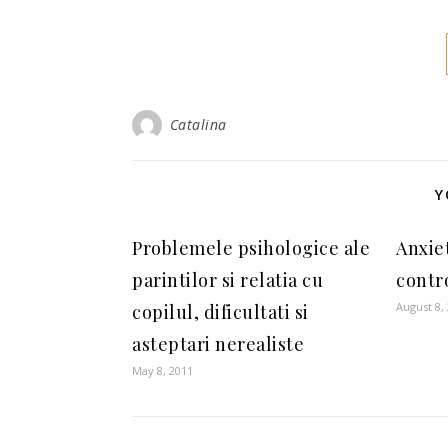
Catalina
Y
Problemele psihologice ale
Anxie
parintilor si relatia cu
contr
August 8,
copilul, dificultati si
asteptari nerealiste
May 8, 2011