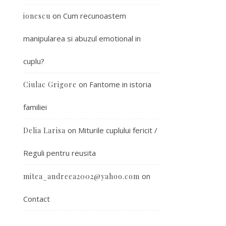
on
Cum recunoastem
ionescu
manipularea si abuzul emotional in
cuplu?
on
Fantome in istoria
Ciulac Grigore
familiei
on
Miturile cuplului fericit /
Delia Larisa
Reguli pentru reusita
on
mitea_andreea2002@yahoo.com
Contact