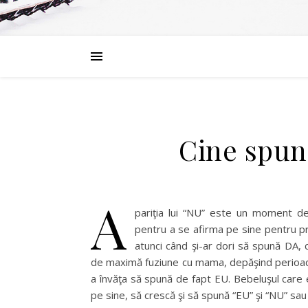
Cine spune
A
pariţia lui “NU” este un moment def
pentru a se afirma pe sine pentru pr
atunci când şi-ar dori să spună DA,
de maximă fuziune cu mama, depăşind perioad
a învăţa să spună de fapt EU. Bebeluşul care 
pe sine, să crescă şi să spună “EU” şi “NU” s