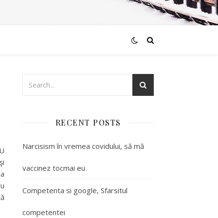
RECENT POSTS
Narcisism în vremea covidului, să mă
NU
şi
vaccinez tocmai eu
da
ru
Competenta si google, Sfarsitul
că
competentei