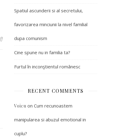
Spatiul ascunderii si al secretului,
favorizarea minciunii la nivel familial
dupa comunism
ff
on Cine spune nu in familia ta?
Cine spune nu in familia ta?
Furtul în inconştientul românesc
RECENT COMMENTS
on
Cum recunoastem
Voicu
manipularea si abuzul emotional in
cuplu?