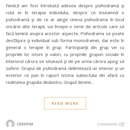
Fiindcă am fost întrebată adesea despre psihodramă şi
rolul ei în terapia individului, despre ce înseamnă o
psihodramă şi de ce ar alege cineva psihodrama în locul
oricărei alte terapii, voi începe o serie de articole care să
facă lumină asupra acestor aspecte. Psihodrama se poate
desfăşura şi individual sub forma monodramei, dar este în
general o terapie în grup. Participanţii din grup vin cu
propriile lor istorii şi valori, cu propriile grupuri sociale în
interiorul cărora se situează şi de pe urma cărora ajung să
sufere. Grupul de psihodramă delimitează un interior şi un
exterior ce pun în raport istoria subiectului din afară cu
realitatea grupului dinăuntru. Grupul devine…
READ MORE
Catalina
Comments Off
on