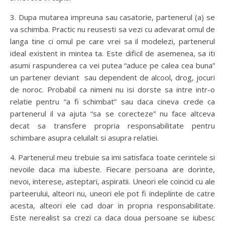
3. Dupa mutarea impreuna sau casatorie, partenerul (a) se
va schimba. Practic nu reusesti sa vezi cu adevarat omul de
langa tine ci omul pe care vrei sa il modelezi, partenerul
ideal existent in mintea ta. Este dificil de asemenea, sa iti
asumi raspunderea ca vei putea “aduce pe calea cea buna”
un partener deviant sau dependent de alcool, drog, jocuri
de noroc. Probabil ca nimeni nu isi dorste sa intre intr-o
relatie pentru “a fi schimbat” sau daca cineva crede ca
partenerul il va ajuta “sa se corecteze” nu face altceva
decat sa transfere propria responsabilitate pentru
schimbare asupra celuilalt si asupra relatiei.
4. Partenerul meu trebuie sa imi satisfaca toate cerintele si
nevoile daca ma iubeste. Fiecare persoana are dorinte,
nevoi, interese, asteptari, aspiratii. Uneori ele coincid cu ale
parteerului, alteori nu, uneori ele pot fi indeplinte de catre
acesta, alteori ele cad doar in propria responsabilitate.
Este nerealist sa crezi ca daca doua persoane se iubesc