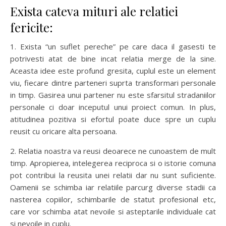
Exista cateva mituri ale relatiei
fericite:
1. Exista “un suflet pereche” pe care daca il gasesti te
potrivesti atat de bine incat relatia merge de la sine.
Aceasta idee este profund gresita, cuplul este un element
viu, fiecare dintre parteneri suprta transformari personale
in timp. Gasirea unui partener nu este sfarsitul stradaniilor
personale ci doar inceputul unui proiect comun. In plus,
atitudinea pozitiva si efortul poate duce spre un cuplu
reusit cu oricare alta persoana.
2. Relatia noastra va reusi deoarece ne cunoastem de mult
timp. Apropierea, intelegerea reciproca si o istorie comuna
pot contribui la reusita unei relatii dar nu sunt suficiente.
Oamenii se schimba iar relatiile parcurg diverse stadii ca
nasterea copiilor, schimbarile de statut profesional etc,
care vor schimba atat nevoile si asteptarile individuale cat
si nevoile in cuplu.