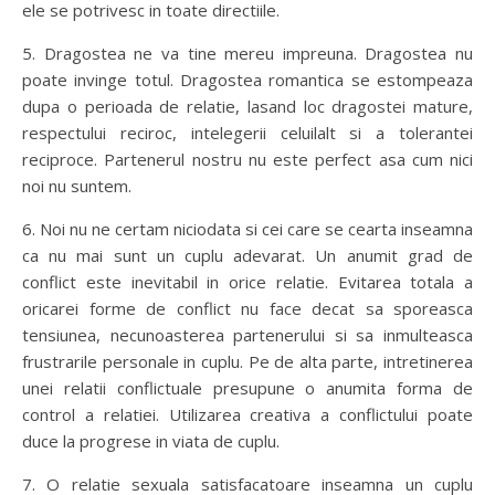
ele se potrivesc in toate directiile.
5. Dragostea ne va tine mereu impreuna. Dragostea nu
poate invinge totul. Dragostea romantica se estompeaza
dupa o perioada de relatie, lasand loc dragostei mature,
respectului reciroc, intelegerii celuilalt si a tolerantei
reciproce. Partenerul nostru nu este perfect asa cum nici
noi nu suntem.
6. Noi nu ne certam niciodata si cei care se cearta inseamna
ca nu mai sunt un cuplu adevarat. Un anumit grad de
conflict este inevitabil in orice relatie. Evitarea totala a
oricarei forme de conflict nu face decat sa sporeasca
tensiunea, necunoasterea partenerului si sa inmulteasca
frustrarile personale in cuplu. Pe de alta parte, intretinerea
unei relatii conflictuale presupune o anumita forma de
control a relatiei. Utilizarea creativa a conflictului poate
duce la progrese in viata de cuplu.
7. O relatie sexuala satisfacatoare inseamna un cuplu