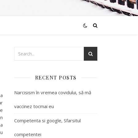
RECENT POSTS
Narcisism în vremea covidului, să mă
ba
ar
vaccinez tocmai eu
se
in
Competenta si google, Sfarsitul
sa
au
competentei