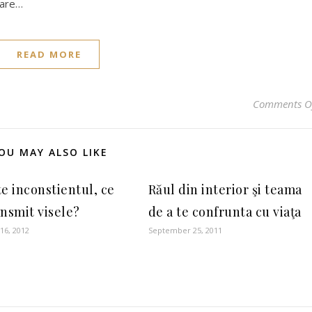
care…
READ MORE
Comments O
OU MAY ALSO LIKE
te inconstientul, ce
Răul din interior şi teama
ansmit visele?
de a te confrunta cu viaţa
16, 2012
September 25, 2011