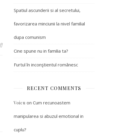
Spatiul ascunderii si al secretului,
favorizarea minciunii la nivel familial
dupa comunism
ff
on Cauzele psihologice ale alcoolismului
Cine spune nu in familia ta?
Furtul în inconştientul românesc
RECENT COMMENTS
on
Cum recunoastem
Voicu
manipularea si abuzul emotional in
cuplu?