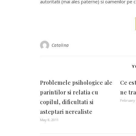
autoritatii (mai ales paterne) si oamenilor pe 
Catalina
Y
Problemele psihologice ale
Ce es
parintilor si relatia cu
ne tr
February 
copilul, dificultati si
asteptari nerealiste
May 8, 2011