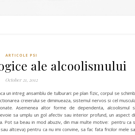
ARTICOLE PSI
ogice ale alcoolismului
October 21, 2012
ca un intreg ansamblu de tulburari: pe plan fizic, corpul se schim
functionarea creierului se diminueaza, sistemul nervos si cel muscul
sionate. Asemenea altor forme de dependenta, alcoolismul 
voie sa umplu un gol afectiv sau interior profund, un aspect d
a. Pot sa beau in mod abuziv, din mai multe motive: pentru ca 
ct sau altceva) pentru ca nu imi convine, sa fac fata fricilor mele s