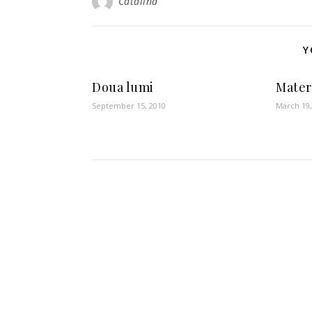
Catalina
Y
Doua lumi
Mater
September 15, 2010
March 19,