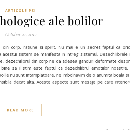
ARTICOLE PSI
hologice ale bolilor
October 21, 2012
in corp, ratiune si spirit. Nu mai e un secret faptul ca ori
a acestui sistem se manifesta in intreg sistemul. Dezechilibrele 
le, dezechilibrul din corp ne da adesea ganduri deformate desp
bine sa il stim este faptul ca dezechilibrul emotiilor noastre,
 Bolile nu sunt intamplatoare, ne imbolnavim de o anumita boala si
sibila decat alta. Aceste aspecte sunt mesaje pe care interior
READ MORE