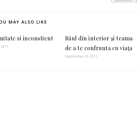
Comments O
OU MAY ALSO LIKE
nitate si inconstient
Răul din interior şi teama
 2011
de a te confrunta cu viaţa
September 25, 2011