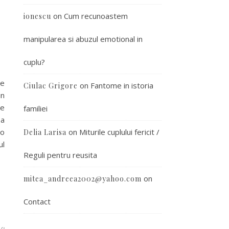
on
Cum recunoastem
ionescu
manipularea si abuzul emotional in
cuplu?
ce
on
Fantome in istoria
Ciulac Grigore
in
re
familiei
 a
 o
on
Miturile cuplului fericit /
Delia Larisa
ul
Reguli pentru reusita
on
mitea_andreea2002@yahoo.com
Contact