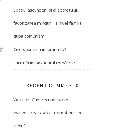
t.
Spatiul ascunderii si al secretului,
favorizarea minciunii la nivel familial
dupa comunism
ff
on Teama de pierdere, durerea separarii, angoasa si anxietate
Cine spune nu in familia ta?
Furtul în inconştientul românesc
RECENT COMMENTS
on
Cum recunoastem
Voicu
manipularea si abuzul emotional in
cuplu?