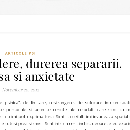
ARTICOLE PSI
ere, durerea separarii,
a si anxietate
November 20, 2012
psihica”, de limitare, restrangere, de sufocare intr-un spat
nte personale si anumite cerinte ale celorlalti care simt ca 
i nu imi pot exprima furia. Simt ca ceilalti imi invadeaza spatiul 
l e totusi prea strans. Sunt intr-un cerc inchis, deoarece eu expr