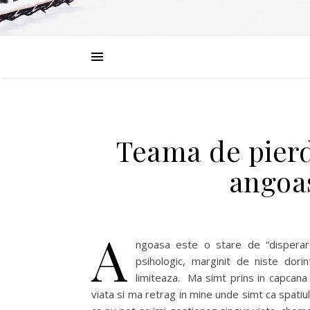
Teama de pierd
angoas
A
ngoasa este o stare de “disperare 
psihologic, marginit de niste dori
limiteaza. Ma simt prins in capcana s
viata si ma retrag in mine unde simt ca spatiu