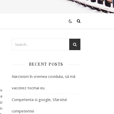
RECENT POSTS
Narcisism în vremea covidului, să mă
vaccinez tocmai eu
iu
ma
Competenta si google, Sfarsitul
si
im
competentei