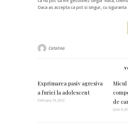
ca nu pot sa imi gestionez singur viata, chema
Daca as accepta ca pot si singur, cu siguranta c
Catalina
Y
Exprimarea pasiv agresiva
Micul 
a furiei la adolescent
compo
February 19, 2012
de ca
June 6, 2