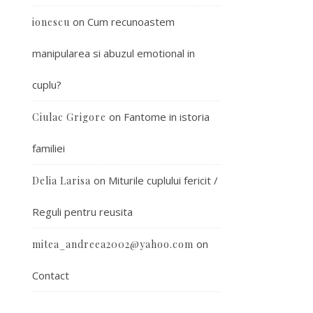
on
Cum recunoastem
ionescu
manipularea si abuzul emotional in
cuplu?
on
Fantome in istoria
Ciulac Grigore
familiei
on
Miturile cuplului fericit /
Delia Larisa
Reguli pentru reusita
on
mitea_andreea2002@yahoo.com
Contact