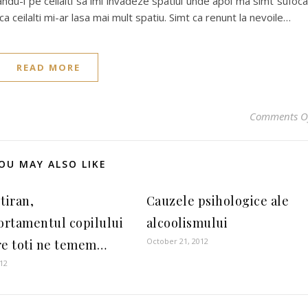
ndu-i pe ceilalti sa imi invadeze spatiul unde apoi ma simt sufoca
a ceilalti mi-ar lasa mai mult spatiu. Simt ca renunt la nevoile…
READ MORE
Comments O
OU MAY ALSO LIKE
tiran,
Cauzele psihologice ale
rtamentul copilului
alcoolismului
October 21, 2012
re toti ne temem…
012