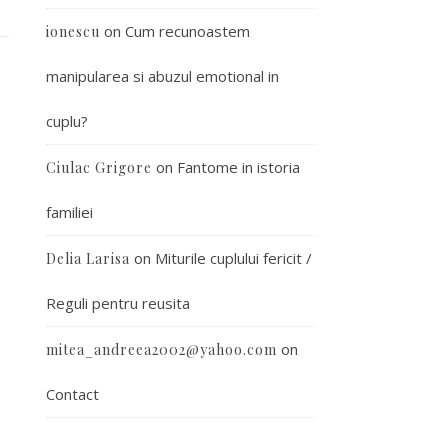
on
Cum recunoastem
ionescu
manipularea si abuzul emotional in
cuplu?
on
Fantome in istoria
Ciulac Grigore
familiei
on
Miturile cuplului fericit /
Delia Larisa
Reguli pentru reusita
on
mitea_andreea2002@yahoo.com
Contact