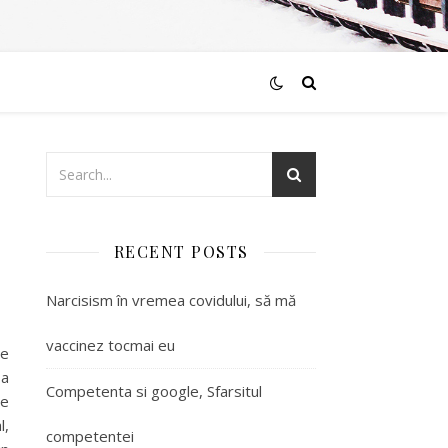
RECENT POSTS
Narcisism în vremea covidului, să mă
vaccinez tocmai eu
de
sa
Competenta si google, Sfarsitul
de
l,
competentei