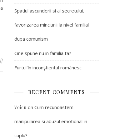
in
ma
Spatiul ascunderii si al secretului,
favorizarea minciunii la nivel familial
dupa comunism
Cine spune nu in familia ta?
ff
on ABUZUL EMOTIONAL ASUPRA COPILULUI
Furtul în inconştientul românesc
RECENT COMMENTS
on
Cum recunoastem
Voicu
manipularea si abuzul emotional in
cuplu?