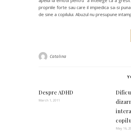
apelul la emotii pentru “a intelege ca a gres
propriile forte sau care il impiedica sa-si pun
de sine a copilului. Abuzul nu presupune intamp
Catalina
Y
Despre ADHD
Dificu
March 1, 2011
dizarm
inter
copil
May 16, 2