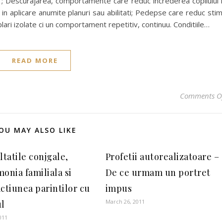
it”; Descurajarea, comportamente care reduc increderea copilului 
a in aplicare anumite planuri sau abilitati; Pedepse care reduc sti
lari izolate ci un comportament repetitiv, continuu. Conditiile…
READ MORE
Comments O
OU MAY ALSO LIKE
ltatile conjgale,
Profetii autorealizatoare –
onia familiala si
De ce urmam un portret
actiunea parintilor cu
impus
March 26, 2011
ul
011