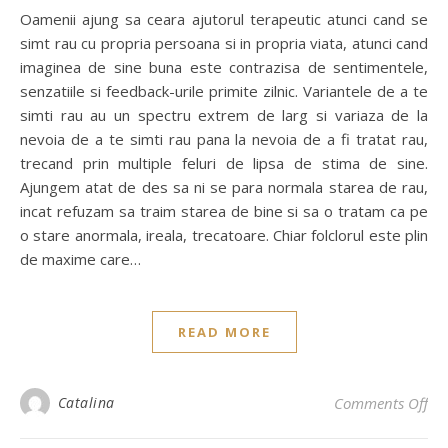
Oamenii ajung sa ceara ajutorul terapeutic atunci cand se
simt rau cu propria persoana si in propria viata, atunci cand
imaginea de sine buna este contrazisa de sentimentele,
senzatiile si feedback-urile primite zilnic. Variantele de a te
simti rau au un spectru extrem de larg si variaza de la
nevoia de a te simti rau pana la nevoia de a fi tratat rau,
trecand prin multiple feluri de lipsa de stima de sine.
Ajungem atat de des sa ni se para normala starea de rau,
incat refuzam sa traim starea de bine si sa o tratam ca pe
o stare anormala, ireala, trecatoare. Chiar folclorul este plin
de maxime care…
READ MORE
Catalina
Comments Off
on 