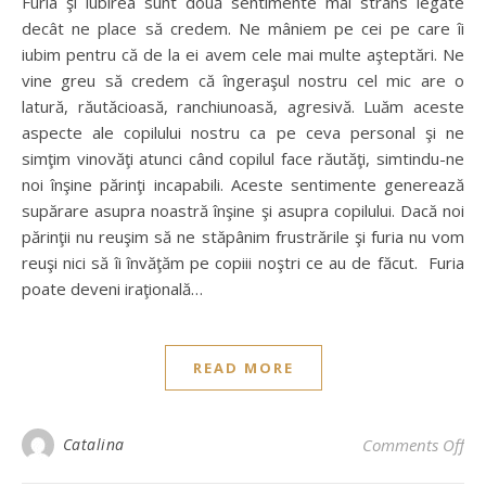
Furia şi iubirea sunt două sentimente mai strâns legate
decât ne place să credem. Ne mâniem pe cei pe care îi
iubim pentru că de la ei avem cele mai multe aşteptări. Ne
vine greu să credem că îngeraşul nostru cel mic are o
latură, răutăcioasă, ranchiunoasă, agresivă. Luăm aceste
aspecte ale copilului nostru ca pe ceva personal şi ne
simţim vinovăţi atunci când copilul face răutăţi, simtindu-ne
noi înşine părinţi incapabili. Aceste sentimente generează
supărare asupra noastră înşine şi asupra copilului. Dacă noi
părinţii nu reuşim să ne stăpânim frustrările şi furia nu vom
reuşi nici să îi învăţăm pe copiii noştri ce au de făcut. Furia
poate deveni iraţională…
READ MORE
Catalina
Comments Off
on