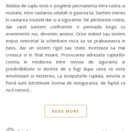
Relatia de cuplu este o jonglerie permanenta intre rutina si
noutate, intre cautarea celuilalt si gasirea lui. Suntem mereu
in cautarea noutatii dar si a sigurantei. Ne plictiseste rutina,
dar cand suntem confruntati o perioada lunga cu
evenimente noi, devenim anxiosi. Orice individ sau sistem
expus neincetat la schimbare risca sa se prabuseasca in
haos, dar un sistem rigid sau static inceteaza sa mai
creasca si in final moare. Provocarea adresata cuplurilor
consta in medierea intre nevoia de siguranta si
predictibilitate si dorinta de a fugi dupa ceea ce este
emotionant si misterios. La inceputurile cuplului, emotia si
fiorul sunt intretinute tocmai de nesiguranta, de faptul ca
nu il cunosti…
READ MORE