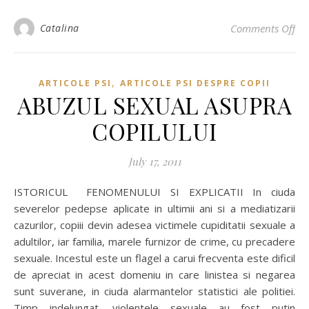
Catalina
Comments Off
on
,
ARTICOLE PSI
ARTICOLE PSI DESPRE COPII
ABUZUL SEXUAL ASUPRA
COPILULUI
July 17, 2011
ISTORICUL FENOMENULUI SI EXPLICATII In ciuda
severelor pedepse aplicate in ultimii ani si a mediatizarii
cazurilor, copiii devin adesea victimele cupiditatii sexuale a
adultilor, iar familia, marele furnizor de crime, cu precadere
sexuale. Incestul este un flagel a carui frecventa este dificil
de apreciat in acest domeniu in care linistea si negarea
sunt suverane, in ciuda alarmantelor statistici ale politiei.
Timp indelungat, violentele sexuale au fost putin