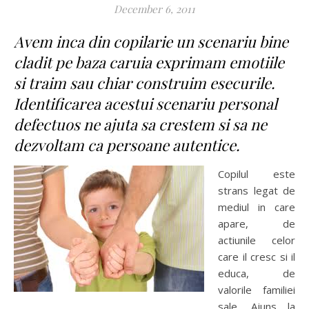
December 6, 2011
Avem inca din copilarie un scenariu bine
cladit pe baza caruia exprimam emotiile
si traim sau chiar construim esecurile.
Identificarea acestui scenariu personal
defectuos ne ajuta sa crestem si sa ne
dezvoltam ca persoane autentice.
Copilul este
strans legat de
mediul in care
apare, de
actiunile celor
care il cresc si il
educa, de
valorile familiei
sale. Ajuns la