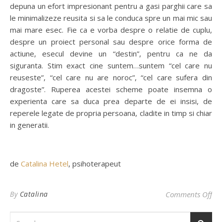
depuna un efort impresionant pentru a gasi parghii care sa
le minimalizeze reusita si sa le conduca spre un mai mic sau
mai mare esec. Fie ca e vorba despre o relatie de cuplu,
despre un proiect personal sau despre orice forma de
actiune, esecul devine un “destin”, pentru ca ne da
siguranta. Stim exact cine suntem…suntem “cel care nu
reuseste”, “cel care nu are noroc”, “cel care sufera din
dragoste”. Ruperea acestei scheme poate insemna o
experienta care sa duca prea departe de ei insisi, de
reperele legate de propria persoana, cladite in timp si chiar
in generatii.
de
Catalina Hetel
, psihoterapeut
By
Catalina
Comments Off
on 