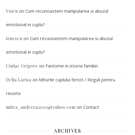
on
Cum recunoastem manipularea si abuzul
Voicu
emotional in cuplu?
on
Cum recunoastem manipularea si abuzul
ionescu
emotional in cuplu?
on
Fantome in istoria familiei
Ciulac Grigore
on
Miturile cuplului fericit / Reguli pentru
Delia Larisa
reusita
on
Contact
mitea_andreea2002@yahoo.com
ARCHIVES