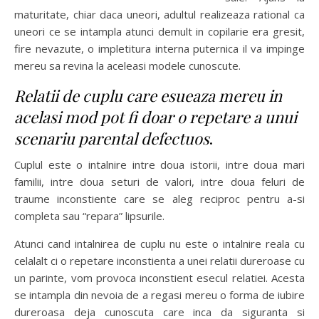
maturitate, chiar daca uneori, adultul realizeaza rational ca
uneori ce se intampla atunci demult in copilarie era gresit,
fire nevazute, o impletitura interna puternica il va impinge
mereu sa revina la aceleasi modele cunoscute.
Relatii de cuplu care esueaza mereu in
acelasi mod pot fi doar o repetare a unui
scenariu parental defectuos
.
Cuplul este o intalnire intre doua istorii, intre doua mari
familii, intre doua seturi de valori, intre doua feluri de
traume inconstiente care se aleg reciproc pentru a-si
completa sau “repara” lipsurile.
Atunci cand intalnirea de cuplu nu este o intalnire reala cu
celalalt ci o repetare inconstienta a unei relatii dureroase cu
un parinte, vom provoca inconstient esecul relatiei. Acesta
se intampla din nevoia de a regasi mereu o forma de iubire
dureroasa deja cunoscuta care inca da siguranta si