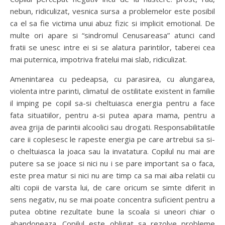
nebun, ridiculizat, vesnica sursa a problemelor este posibil
ca el sa fie victima unui abuz fizic si implicit emotional. De
multe ori apare si “sindromul Cenusareasa” atunci cand
fratii se unesc intre ei si se alatura parintilor, taberei cea
mai puternica, impotriva fratelui mai slab, ridiculizat.
Amenintarea cu pedeapsa, cu parasirea, cu alungarea,
violenta intre parinti, climatul de ostilitate existent in familie
il imping pe copil sa-si cheltuiasca energia pentru a face
fata situatiilor, pentru a-si putea apara mama, pentru a
avea grija de parintii alcoolici sau drogati. Responsabilitatile
care ii coplesesc le rapeste energia pe care artrebui sa si-
o cheltuiasca la joaca sau la invatatura. Copilul nu mai are
putere sa se joace si nici nu i se pare important sa o faca,
este prea matur si nici nu are timp ca sa mai aiba relatii cu
alti copii de varsta lui, de care oricum se simte diferit in
sens negativ, nu se mai poate concentra suficient pentru a
putea obtine rezultate bune la scoala si uneori chiar o
abandoneaza. Copilul este obligat sa rezolve probleme