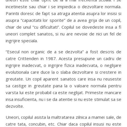
incetineste sau chiar i se impiedica o dezvoltare normala.
Parintii doresc de fapt sa atraga atentia asupra lor insisi si
asupra “capacitatii lor sporite” de a avea grija de un copil,
chiar de unul “cu dificultati”. Copilul se dovedeste insa a fi
uneori complet sanatos, si nu are nevoie de nici un fel de
ingrijire speciala.
“Esecul non organic de a se dezvolta” a fost descris de
catre Crittenden in 1987. Acesta presupune un cadru de
ingrijire inadecvat, o ingrijire fizica inadecvata, o neglijare
evolutionala care duce la o slaba dezvoltare si crestere in
greutate. Un copil aparent sanatos care insa nu reuseste
sa castige in greutate pana la o valoare normala pentru
varsta lui este probabil ca este neglijat. Primeste mancare
insa insuficienta, nu i se da atentie si nu este stimulat sa se
dezvolte.
Uneori, copilul asista la maltratarea zilnica a mamei sale, de
catre tata, concubin, etc. Chiar daca copilul insusi nu este