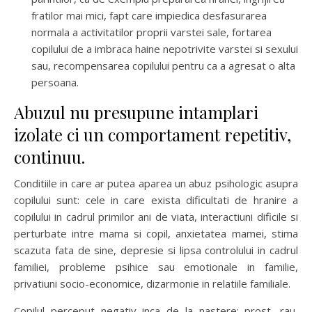
fratilor mai mici, fapt care impiedica desfasurarea
normala a activitatilor proprii varstei sale, fortarea
copilului de a imbraca haine nepotrivite varstei si sexului
sau, recompensarea copilului pentru ca a agresat o alta
persoana.
Abuzul nu presupune intamplari
izolate ci un comportament repetitiv,
continuu.
Conditiile in care ar putea aparea un abuz psihologic asupra
copilului sunt: cele in care exista dificultati de hranire a
copilului in cadrul primilor ani de viata, interactiuni dificile si
perturbate intre mama si copil, anxietatea mamei, stima
scazuta fata de sine, depresie si lipsa controlului in cadrul
familiei, probleme psihice sau emotionale in familie,
privatiuni socio-economice, dizarmonie in relatiile familiale.
Copilul perceput negativ inca de la nastere: prost, rau,