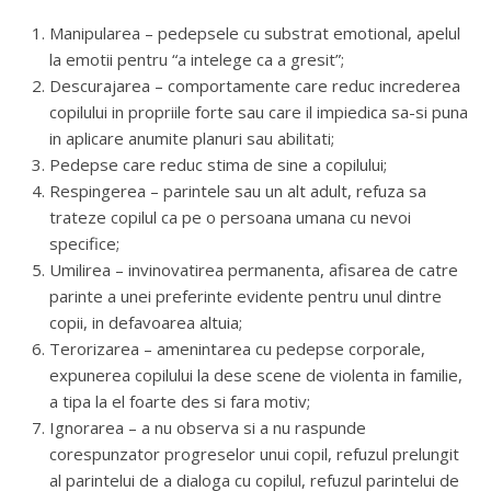
Manipularea – pedepsele cu substrat emotional, apelul
la emotii pentru “a intelege ca a gresit”;
Descurajarea – comportamente care reduc increderea
copilului in propriile forte sau care il impiedica sa-si puna
in aplicare anumite planuri sau abilitati;
Pedepse care reduc stima de sine a copilului;
Respingerea – parintele sau un alt adult, refuza sa
trateze copilul ca pe o persoana umana cu nevoi
specifice;
Umilirea – invinovatirea permanenta, afisarea de catre
parinte a unei preferinte evidente pentru unul dintre
copii, in defavoarea altuia;
Terorizarea – amenintarea cu pedepse corporale,
expunerea copilului la dese scene de violenta in familie,
a tipa la el foarte des si fara motiv;
Ignorarea – a nu observa si a nu raspunde
corespunzator progreselor unui copil, refuzul prelungit
al parintelui de a dialoga cu copilul, refuzul parintelui de