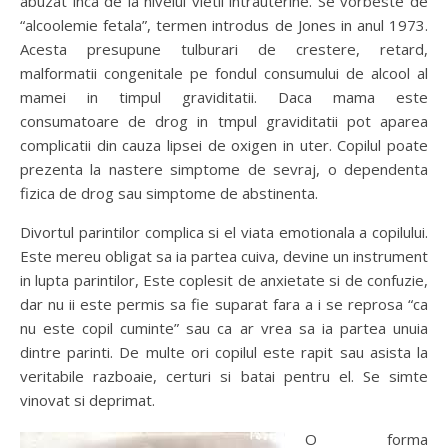
abuzat inca de la nivelul vietii intrauterine. Se vorbeste de
“alcoolemie fetala”, termen introdus de Jones in anul 1973.
Acesta presupune tulburari de crestere, retard,
malformatii congenitale pe fondul consumului de alcool al
mamei in timpul graviditatii. Daca mama este
consumatoare de drog in tmpul graviditatii pot aparea
complicatii din cauza lipsei de oxigen in uter. Copilul poate
prezenta la nastere simptome de sevraj, o dependenta
fizica de drog sau simptome de abstinenta.
Divortul parintilor complica si el viata emotionala a copilului.
Este mereu obligat sa ia partea cuiva, devine un instrument
in lupta parintilor, Este coplesit de anxietate si de confuzie,
dar nu ii este permis sa fie suparat fara a i se reprosa “ca
nu este copil cuminte” sau ca ar vrea sa ia partea unuia
dintre parinti. De multe ori copilul este rapit sau asista la
veritabile razboaie, certuri si batai pentru el. Se simte
vinovat si deprimat.
O forma