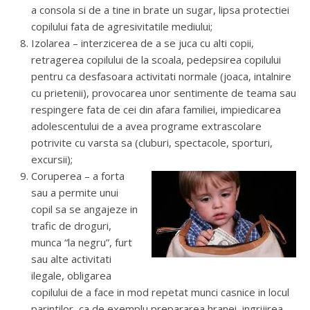
a consola si de a tine in brate un sugar, lipsa protectiei
copilului fata de agresivitatile mediului;
Izolarea – interzicerea de a se juca cu alti copii,
retragerea copilului de la scoala, pedepsirea copilului
pentru ca desfasoara activitati normale (joaca, intalnire
cu prietenii), provocarea unor sentimente de teama sau
respingere fata de cei din afara familiei, impiedicarea
adolescentului de a avea programe extrascolare
potrivite cu varsta sa (cluburi, spectacole, sporturi,
excursii);
Coruperea – a forta
sau a permite unui
copil sa se angajeze in
trafic de droguri,
munca “la negru”, furt
sau alte activitati
ilegale, obligarea
copilului de a face in mod repetat munci casnice in locul
parintilor, ca de exemplu prepararea hranei, ingrijirea