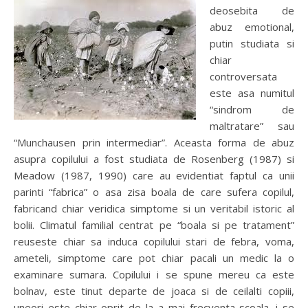
deosebita de
abuz emotional,
putin studiata si
chiar
controversata
este asa numitul
“sindrom de
maltratare” sau
“Munchausen prin intermediar”. Aceasta forma de abuz
asupra copilului a fost studiata de Rosenberg (1987) si
Meadow (1987, 1990) care au evidentiat faptul ca unii
parinti “fabrica” o asa zisa boala de care sufera copilul,
fabricand chiar veridica simptome si un veritabil istoric al
bolii. Climatul familial centrat pe “boala si pe tratament”
reuseste chiar sa induca copilului stari de febra, voma,
ameteli, simptome care pot chiar pacali un medic la o
examinare sumara. Copilului i se spune mereu ca este
bolnav, este tinut departe de joaca si de ceilalti copiii,
uneori este chiar oprit de la a mai frecventa scoala. i se