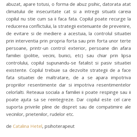
abuzat, apare totusi, o forma de abuz psihic, datorata atat
climatului de insecuritate cat si a intregii situatii careia
copilul nu stie cum sa ii faca fata. Copilul poate recurge la
reducerea conflictului, la strategii extenuante de prevenire,
de evitare si de mediere a acestuia, la controlul situatiei
prin interventia prin propria forta sau prin forta unor terte
persoane, printr-un control exterior, persoane din afara
familiei (politie, vecini, bunici, etc) sau chiar prin lipsa
controlului, copilul supunandu-se fatalist si pasiv situatiei
existente. Copilul trebuie sa dezvolte strategii de a face
fata situatiei de maltratare, de a se apara impotriva
propriilor resentimente dar si impotriva resentimentelor
celorlalti. Reteaua sociala a familiei ii poate respinge sau ii
poate ajuta sa se reintegreze. Dar copilul este cel care
suporta privirile pline de dispret sau de compatimire ale
vecinilor, prietenilor, rudelor etc.
de
Catalina Hetel
, psihoterapeut