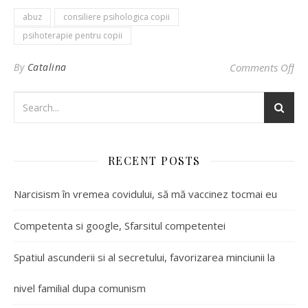
abuz
consiliere psihologica copii
psihoterapie pentru copii
By
Catalina
Comments Off
on
RECENT POSTS
Narcisism în vremea covidului, să mă vaccinez tocmai eu
Competenta si google, Sfarsitul competentei
Spatiul ascunderii si al secretului, favorizarea minciunii la
nivel familial dupa comunism