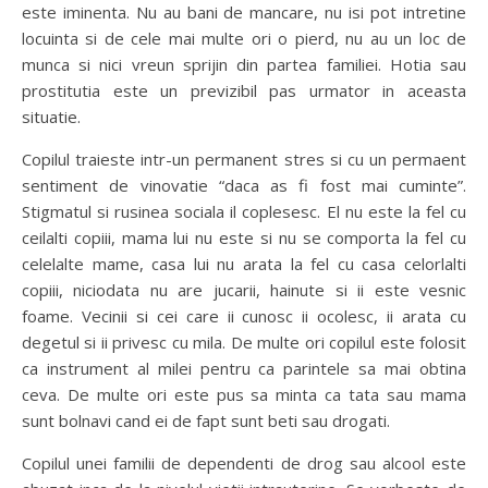
este iminenta. Nu au bani de mancare, nu isi pot intretine
locuinta si de cele mai multe ori o pierd, nu au un loc de
munca si nici vreun sprijin din partea familiei. Hotia sau
prostitutia este un previzibil pas urmator in aceasta
situatie.
Copilul traieste intr-un permanent stres si cu un permaent
sentiment de vinovatie “daca as fi fost mai cuminte”.
Stigmatul si rusinea sociala il coplesesc. El nu este la fel cu
ceilalti copiii, mama lui nu este si nu se comporta la fel cu
celelalte mame, casa lui nu arata la fel cu casa celorlalti
copiii, niciodata nu are jucarii, hainute si ii este vesnic
foame. Vecinii si cei care ii cunosc ii ocolesc, ii arata cu
degetul si ii privesc cu mila. De multe ori copilul este folosit
ca instrument al milei pentru ca parintele sa mai obtina
ceva. De multe ori este pus sa minta ca tata sau mama
sunt bolnavi cand ei de fapt sunt beti sau drogati.
Copilul unei familii de dependenti de drog sau alcool este