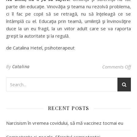
parte din educaţie. Vinovăţia şi teama nu rezolvă problema,
ci îl fac pe copil să se retragă, nu să înţeleagă ce se
întâmplă cu el. Educaţia prin teamă, umilinţă şi învinovăţire
duce la un eu fragil, la un viitor adult care se va raporta
greşit la autoritate şi la regulă.
de Catalina Hetel, psihoterapeut
By
Catalina
Comments Off
on 
RECENT POSTS
Narcisism în vremea covidului, să mă vaccinez tocmai eu