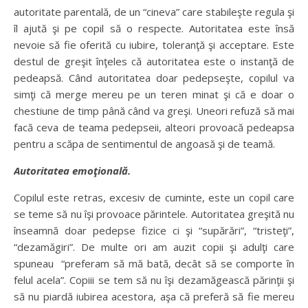
autoritate parentală, de un “cineva” care stabileşte regula şi
îl ajută şi pe copil să o respecte. Autoritatea este însă
nevoie să fie oferită cu iubire, toleranţă şi acceptare. Este
destul de greşit înţeles că autoritatea este o instanţă de
pedeapsă. Când autoritatea doar pedepseşte, copilul va
simţi că merge mereu pe un teren minat şi că e doar o
chestiune de timp până când va greşi. Uneori refuză să mai
facă ceva de teama pedepseii, alteori provoacă pedeapsa
pentru a scăpa de sentimentul de angoasă şi de teamă.
Autoritatea emoţională.
Copilul este retras, excesiv de cuminte, este un copil care
se teme să nu îşi provoace părintele. Autoritatea greşită nu
înseamnă doar pedepse fizice ci şi “supărări”, “tristeţi”,
“dezamăgiri”. De multe ori am auzit copii şi adulţi care
spuneau
“preferam să mă bată, decât să se comporte în
felul acela”. Copiii se tem să nu îşi dezamăgească părinţii şi
să nu piardă iubirea acestora, aşa că preferă să fie mereu