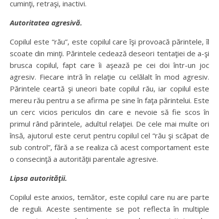
cuminţi, retraşi, inactivi.
Autoritatea agresivă.
Copilul este “rău”, este copilul care îşi provoacă părintele, îl
scoate din minţi. Părintele cedează deseori tentaţiei de a-şi
brusca copilul, fapt care îi aşează pe cei doi într-un joc
agresiv. Fiecare intră în relaţie cu celălalt în mod agresiv.
Părintele ceartă şi uneori bate copilul rău, iar copilul este
mereu rău pentru a se afirma pe sine în faţa părintelui. Este
un cerc vicios periculos din care e nevoie să fie scos în
primul rând părintele, adultul relaţiei. De cele mai multe ori
însă, ajutorul este cerut pentru copilul cel “rău şi scăpat de
sub control”, fără a se realiza că acest comportament este
o consecinţă a autorităţii parentale agresive.
Lipsa autorităţii.
Copilul este anxios, temător, este copilul care nu are parte
de reguli. Aceste sentimente se pot reflecta în multiple