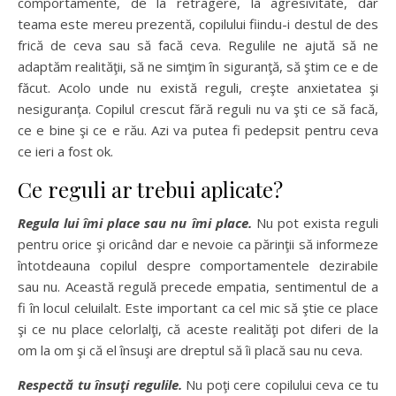
comportamente, de la retragere, la agresivitate, dar
teama este mereu prezentă, copilului fiindu-i destul de des
frică de ceva sau să facă ceva. Regulile ne ajută să ne
adaptăm realităţii, să ne simţim în siguranţă, să ştim ce e de
făcut. Acolo unde nu există reguli, creşte anxietatea şi
nesiguranţa. Copilul crescut fără reguli nu va şti ce să facă,
ce e bine şi ce e rău. Azi va putea fi pedepsit pentru ceva
ce ieri a fost ok.
Ce reguli ar trebui aplicate?
Regula lui îmi place sau nu îmi place.
Nu pot exista reguli
pentru orice şi oricând dar e nevoie ca părinţii să informeze
întotdeauna copilul despre comportamentele dezirabile
sau nu. Această regulă precede empatia, sentimentul de a
fi în locul celuilalt. Este important ca cel mic să ştie ce place
şi ce nu place celorlalţi, că aceste realităţi pot diferi de la
om la om şi că el însuşi are dreptul să îi placă sau nu ceva.
Respectă tu însuţi regulile.
Nu poţi cere copilului ceva ce tu