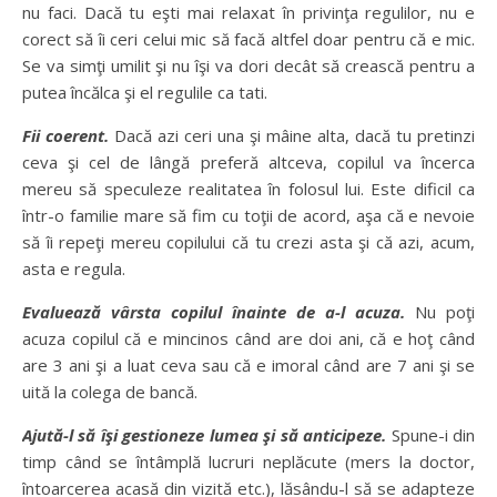
nu faci. Dacă tu eşti mai relaxat în privinţa regulilor, nu e
corect să îi ceri celui mic să facă altfel doar pentru că e mic.
Se va simţi umilit şi nu îşi va dori decât să crească pentru a
putea încălca şi el regulile ca tati.
Fii coerent.
Dacă azi ceri una şi mâine alta, dacă tu pretinzi
ceva şi cel de lângă preferă altceva, copilul va încerca
mereu să speculeze realitatea în folosul lui. Este dificil ca
într-o familie mare să fim cu toţii de acord, aşa că e nevoie
să îi repeţi mereu copilului că tu crezi asta şi că azi, acum,
asta e regula.
Evaluează vârsta copilul înainte de a-l acuza.
Nu poţi
acuza copilul că e mincinos când are doi ani, că e hoţ când
are 3 ani şi a luat ceva sau că e imoral când are 7 ani şi se
uită la colega de bancă.
Ajută-l să îşi gestioneze lumea şi să anticipeze.
Spune-i din
timp când se întâmplă lucruri neplăcute (mers la doctor,
întoarcerea acasă din vizită etc.), lăsându-l să se adapteze