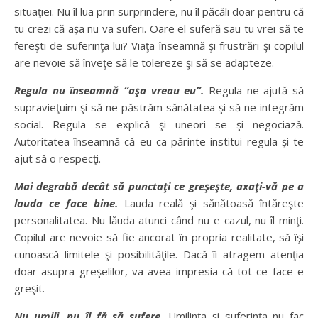
situaţiei. Nu îl lua prin surprindere, nu îl păcăli doar pentru că
tu crezi că aşa nu va suferi. Oare el suferă sau tu vrei să te
fereşti de suferinţa lui? Viaţa înseamnă şi frustrări şi copilul
are nevoie să înveţe să le tolereze şi să se adapteze.
Regula nu înseamnă “aşa vreau eu”.
Regula ne ajută să
supravieţuim şi să ne păstrăm sănătatea şi să ne integrăm
social. Regula se explică şi uneori se şi negociază.
Autoritatea înseamnă că eu ca părinte institui regula şi te
ajut să o respecţi.
Mai degrabă decât să punctaţi ce greşeşte, axaţi-vă pe a
lauda ce face bine.
Lauda reală şi sănătoasă întăreşte
personalitatea. Nu lăuda atunci când nu e cazul, nu îl minţi.
Copilul are nevoie să fie ancorat în propria realitate, să îşi
cunoască limitele şi posibilităţile. Dacă îi atragem atenţia
doar asupra greşelilor, va avea impresia că tot ce face e
greşit.
Nu umili, nu îl fă să sufere.
Umilinţa şi suferinţa nu fac