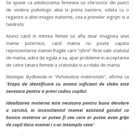
Se spune ca adolescenta feminina se sfarseste din punct
de vedere psihologic abia la prima nastere, odata cu o
regasire a altei imagini materne, cea a primelor ingrijiri si a
tandretii.
Atunci cand in mintea femeii se afla doar imaginea unei
mame puternice, cand mama nu poate capata
reprezentarea mamei fragile care “
ofera
” fiicei sale statutul
de mama, adica de egala a sa, apar probleme in acceptarea
de catre tanara femeie a statutului si a rolului de mama.
Monique Bydlowski in “
Psihanaliza maternitatii
“, afirma ca
“
Etapa de identificare cu mama suficient de slaba este
necesara pentru a primi cadou copilul.
Idealizarea materna este necesara pentru buna derulare
a sarcinii, in inconstientul mamei existand gandul ca
bunica materna ar putea fi cea care ar putea avea grija
de copil daca mamei i s-ar intampla ceva
“.