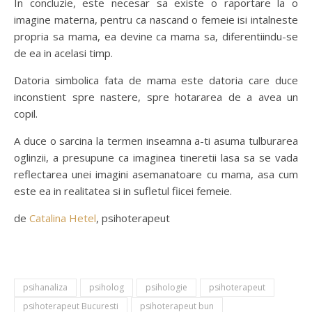
In concluzie, este necesar sa existe o raportare la o
imagine materna, pentru ca nascand o femeie isi intalneste
propria sa mama, ea devine ca mama sa, diferentiindu-se
de ea in acelasi timp.
Datoria simbolica fata de mama este datoria care duce
inconstient spre nastere, spre hotararea de a avea un
copil.
A duce o sarcina la termen inseamna a-ti asuma tulburarea
oglinzii, a presupune ca imaginea tineretii lasa sa se vada
reflectarea unei imagini asemanatoare cu mama, asa cum
este ea in realitatea si in sufletul fiicei femeie.
de
Catalina Hetel
, psihoterapeut
psihanaliza
psiholog
psihologie
psihoterapeut
psihoterapeut Bucuresti
psihoterapeut bun