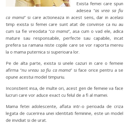
Exista femei care spun
adesea “
as vrea sa fiu
ca mama
” si care actioneaza in acest sens, dar in acelasi
timp exista si femei care sunt atat de convinse ca nu au
cum sa fie vreodata “
ca mama
“, asa cum o vad ele, adica
mature sau responsabile, perfecte sau capabile, incat
prefera sa ramana niste copile care se vor raporta mereu
la o mama puternica si superioara lor.
Pe de alta parte, exista si unele cazuri in care o femeie
afirma “
nu vreau sa fiu ca mama
” si face orice pentru a se
opune acestui model timpuriu.
Inconstient insa, de multe ori, acest gen de femeie va face
lucruri care vor aduce exact cu felul de a fi al mamei.
Mama fetei adolescente, aflata intr-o perioada de criza
legata de cucerirea unei identitati feminine, este un model
de invidiat si de urat.