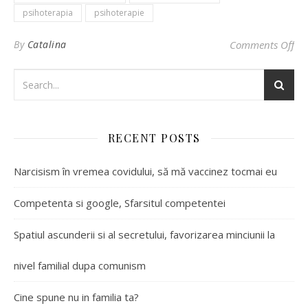
psihoterapia
psihoterapie
By
Catalina
Comments Off
on
RECENT POSTS
Narcisism în vremea covidului, să mă vaccinez tocmai eu
Competenta si google, Sfarsitul competentei
Spatiul ascunderii si al secretului, favorizarea minciunii la
nivel familial dupa comunism
Cine spune nu in familia ta?